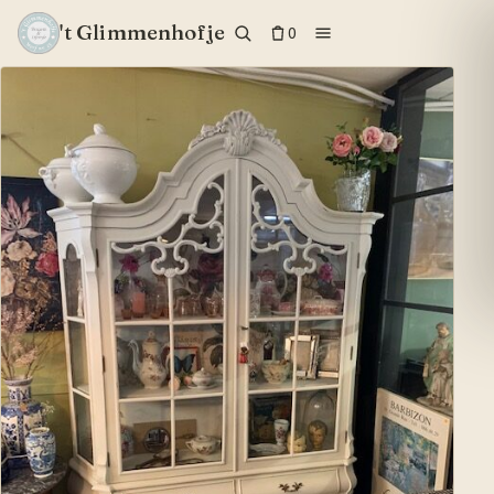
't Glimmenhofje
0