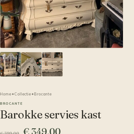
Home
✦
Collectie
✦
Brocante
BROCANTE
Barokke servies kast
€ 349,00
€ 399,00