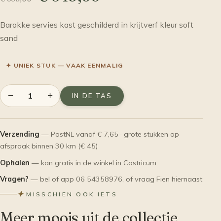
Barokke servies kast geschilderd in krijtverf kleur soft
sand
✦ UNIEK STUK — VAAK EENMALIG
−
+
IN DE TAS
Verzending
— PostNL vanaf € 7,65 · grote stukken op
afspraak binnen 30 km (€ 45)
Ophalen
— kan gratis in de winkel in Castricum
Vragen?
— bel of app 06 54358976, of vraag Fien hiernaast
✦
MISSCHIEN OOK IETS
Meer moois uit de collectie