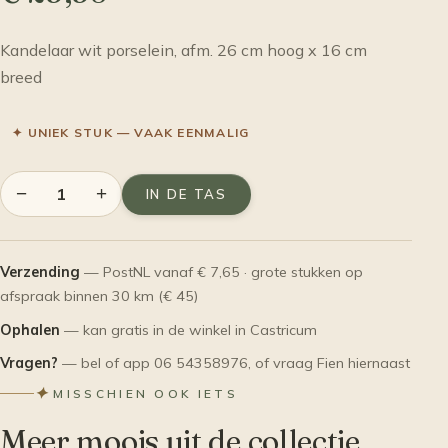
Kandelaar wit porselein, afm. 26 cm hoog x 16 cm
breed
✦ UNIEK STUK — VAAK EENMALIG
−
+
IN DE TAS
Verzending
— PostNL vanaf € 7,65 · grote stukken op
afspraak binnen 30 km (€ 45)
Ophalen
— kan gratis in de winkel in Castricum
Vragen?
— bel of app 06 54358976, of vraag Fien hiernaast
✦
MISSCHIEN OOK IETS
Meer moois uit de collectie