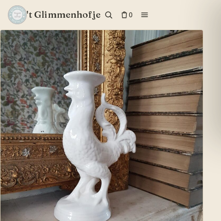
't Glimmenhofje
0