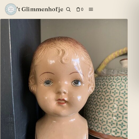
't Glimmenhofje
0