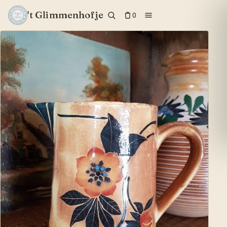
't Glimmenhofje
0